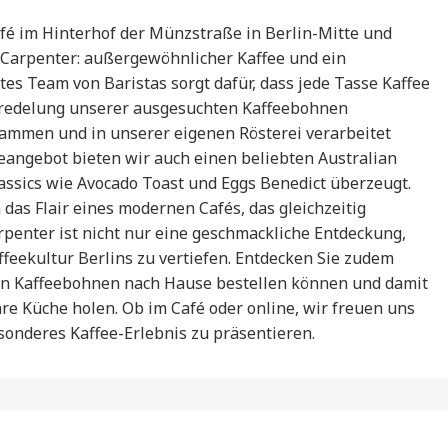
é im Hinterhof der Münzstraße in Berlin-Mitte und
 Carpenter: außergewöhnlicher Kaffee und ein
tes Team von Baristas sorgt dafür, dass jede Tasse Kaffee
Veredelung unserer ausgesuchten Kaffeebohnen
stammen und in unserer eigenen Rösterei verarbeitet
angebot bieten wir auch einen beliebten Australian
lassics wie Avocado Toast und Eggs Benedict überzeugt.
as Flair eines modernen Cafés, das gleichzeitig
rpenter ist nicht nur eine geschmackliche Entdeckung,
ffeekultur Berlins zu vertiefen. Entdecken Sie zudem
en Kaffeebohnen nach Hause bestellen können und damit
hre Küche holen. Ob im Café oder online, wir freuen uns
sonderes Kaffee-Erlebnis zu präsentieren.