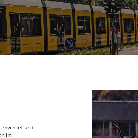
unenviertel-und-
en im