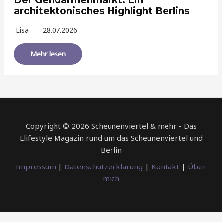
Der Gendarmenmarkt: Ein
architektonisches Highlight Berlins
Lisa
28.07.2026
Mehr lesen
Copyright © 2026 Scheunenviertel & mehr - Das
Llifestyle Magazin rund um das Scheunenviertel und
Berlin
Impressum
|
Datenschutzerklärung
|
Kontakt
|
Über
mich