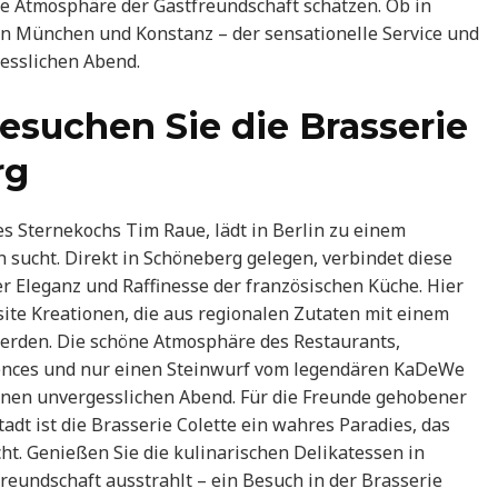
die Atmosphäre der Gastfreundschaft schätzen. Ob in
in München und Konstanz – der sensationelle Service und
gesslichen Abend.
Besuchen Sie die Brasserie
rg
es Sternekochs Tim Raue, lädt in Berlin zu einem
n sucht. Direkt in Schöneberg gelegen, verbindet diese
er Eleganz und Raffinesse der französischen Küche. Hier
site Kreationen, die aus regionalen Zutaten mit einem
werden. Die schöne Atmosphäre des Restaurants,
nces und nur einen Steinwurf vom legendären KaDeWe
einen unvergesslichen Abend. Für die Freunde gehobener
dt ist die Brasserie Colette ein wahres Paradies, das
t. Genießen Sie die kulinarischen Delikatessen in
eundschaft ausstrahlt – ein Besuch in der Brasserie