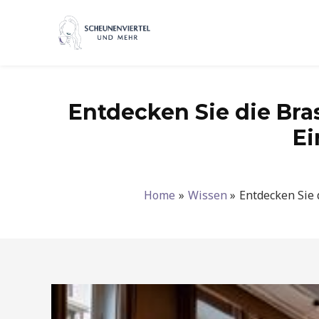
Zum
Inhalt
springen
Entdecken Sie die Bras
Ei
Home
Wissen
Entdecken Sie 