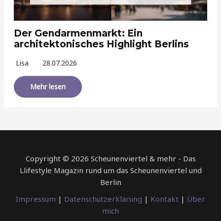
Der Gendarmenmarkt: Ein
architektonisches Highlight Berlins
Lisa
28.07.2026
Mehr lesen
Copyright © 2026 Scheunenviertel & mehr - Das
Llifestyle Magazin rund um das Scheunenviertel und
Berlin
Impressum
|
Datenschutzerklärung
|
Kontakt
|
Über
mich