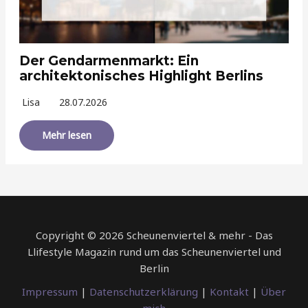
Der Gendarmenmarkt: Ein
architektonisches Highlight Berlins
Lisa
28.07.2026
Mehr lesen
Copyright © 2026 Scheunenviertel & mehr - Das
Llifestyle Magazin rund um das Scheunenviertel und
Berlin
Impressum
|
Datenschutzerklärung
|
Kontakt
|
Über