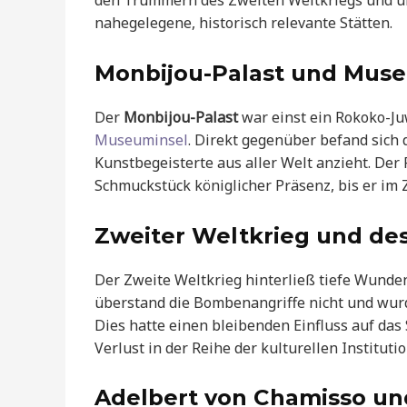
den Trümmern des Zweiten Weltkriegs und u
nahegelegene, historisch relevante Stätten.
Monbijou-Palast und Mus
Der
Monbijou-Palast
war einst ein Rokoko-Ju
Museuminsel
. Direkt gegenüber befand sich
Kunstbegeisterte aus aller Welt anzieht. Der
Schmuckstück königlicher Präsenz, bis er im
Zweiter Weltkrieg und de
Der Zweite Weltkrieg hinterließ tiefe Wunde
überstand die Bombenangriffe nicht und wurd
Dies hatte einen bleibenden Einfluss auf das
Verlust in der Reihe der kulturellen Instituti
Adelbert von Chamisso un