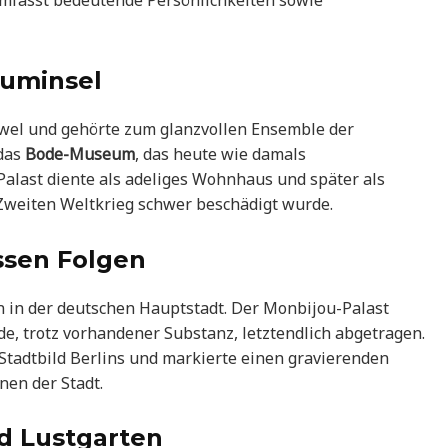
mfasst bedeutende Persönlichkeiten sowie
euminsel
wel und gehörte zum glanzvollen Ensemble der
 das
Bode-Museum
, das heute wie damals
 Palast diente als adeliges Wohnhaus und später als
 Zweiten Weltkrieg schwer beschädigt wurde.
ssen Folgen
n in der deutschen Hauptstadt. Der Monbijou-Palast
e, trotz vorhandener Substanz, letztendlich abgetragen.
 Stadtbild Berlins und markierte einen gravierenden
onen der Stadt.
d Lustgarten