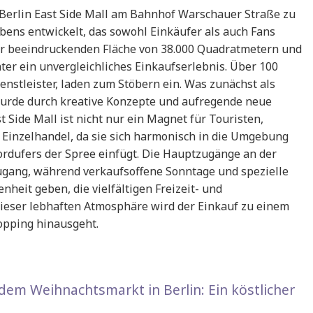
ie Berlin East Side Mall am Bahnhof Warschauer Straße zu
ens entwickelt, das sowohl Einkäufer als auch Fans
er beeindruckenden Fläche von 38.000 Quadratmetern und
ter ein unvergleichliches Einkaufserlebnis. Über 100
nstleister, laden zum Stöbern ein. Was zunächst als
 wurde durch kreative Konzepte und aufregende neue
t Side Mall ist nicht nur ein Magnet für Touristen,
 Einzelhandel, da sie sich harmonisch in die Umgebung
rdufers der Spree einfügt. Die Hauptzugänge an der
gang, während verkaufsoffene Sonntage und spezielle
eit geben, die vielfältigen Freizeit- und
ieser lebhaften Atmosphäre wird der Einkauf zu einem
opping hinausgeht.
dem Weihnachtsmarkt in Berlin: Ein köstlicher