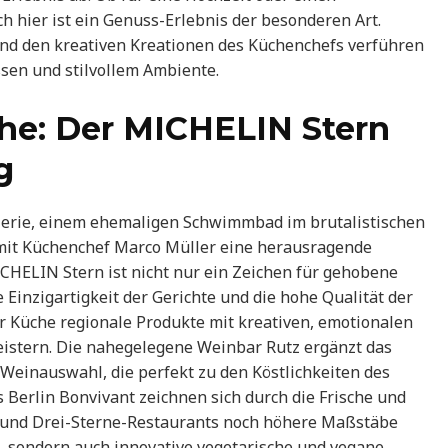
 hier ist ein Genuss-Erlebnis der besonderen Art.
 und den kreativen Kreationen des Küchenchefs verführen
sen und stilvollem Ambiente.
he: Der MICHELIN Stern
g
alerie, einem ehemaligen Schwimmbad im brutalistischen
ro mit Küchenchef Marco Müller eine herausragende
ICHELIN Stern ist nicht nur ein Zeichen für gehobene
 Einzigartigkeit der Gerichte und die hohe Qualität der
r Küche regionale Produkte mit kreativen, emotionalen
istern. Die nahegelegene Weinbar Rutz ergänzt das
Weinauswahl, die perfekt zu den Köstlichkeiten des
s Berlin Bonvivant zeichnen sich durch die Frische und
- und Drei-Sterne-Restaurants noch höhere Maßstäbe
e, sondern auch innovative vegetarische und vegane