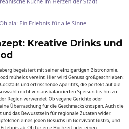
oreanische Küche im Herzen der Stadt
hlala: Ein Erlebnis für alle Sinne
zept: Kreative Drinks und
ood
eberg begeistert mit seiner einzigartigen Bistronomie,
lfood mühelos vereint. Hier wird Genuss großgeschrieben:
ocktails und erfrischende Aperitifs, die perfekt auf die
 Auswahl reicht von ausbalancierten Speisen bis hin zu
s der Region verwendet. Ob vegane Gerichte oder
st eine Überraschung für die Geschmacksknospen. Auch die
t und das Bewusstsein für regionale Zutaten wider.
üpfelchen eines jeden Besuchs im Bonvivant Bistro, und
Erlebnis ab. Ob für eine Hochzeit oder einen