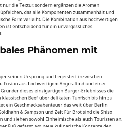
 nur die Textur, sondern ergänzen die Aromen
i-Tüpfelchen, das alle Komponenten zusammenhält und
tische Form verleiht. Die Kombination aus hochwertigen
 ist entscheidend für ein unvergessliches
t.
lobales Phänomen mit
rger seinen Ursprung und begeistert inzwischen
ve Fusion aus hochwertigem Angus-Rind und einer
 Gründer dieses einzigartigen Burger-Erlebnisses die
m klassischen Beef über delikaten Tunfisch bis hin zu
tet ein Geschmacksabenteuer, das weit über Berlin
 Goldhahn & Sampson und Zeit Für Brot sind die Shiso
en und ziehen sowohl Einheimische als auch Touristen an.
ger Fuß gefasst, wo neue kulinarische Konzepte den