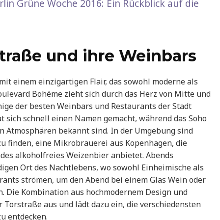
lin Grüne Woche 2016: Ein Rückblick auf die
traße und ihre Weinbars
mit einem einzigartigen Flair, das sowohl moderne als
Boulevard Bohéme zieht sich durch das Herz von Mitte und
inige der besten Weinbars und Restaurants der Stadt
at sich schnell einen Namen gemacht, während das Soho
len Atmosphären bekannt sind. In der Umgebung sind
zu finden, eine Mikrobrauerei aus Kopenhagen, die
ndes alkoholfreies Weizenbier anbietet. Abends
ndigen Ort des Nachtlebens, wo sowohl Einheimische als
urants strömen, um den Abend bei einem Glas Wein oder
sen. Die Kombination aus hochmodernem Design und
Torstraße aus und lädt dazu ein, die verschiedensten
zu entdecken.