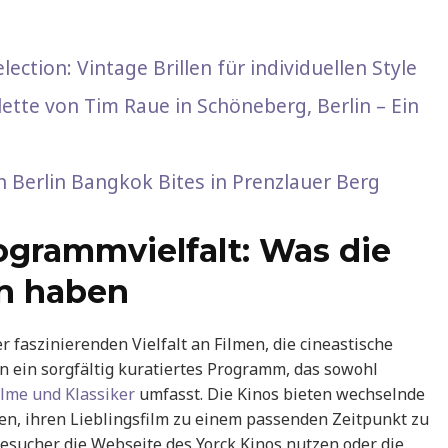
ection: Vintage Brillen für individuellen Style
lette von Tim Raue in Schöneberg, Berlin – Ein
n Berlin Bangkok Bites in Prenzlauer Berg
grammvielfalt: Was die
en haben
 faszinierenden Vielfalt an Filmen, die cineastische
n ein sorgfältig kuratiertes Programm, das sowohl
lme und Klassiker
umfasst. Die Kinos bieten wechselnde
en, ihren Lieblingsfilm zu einem passenden Zeitpunkt zu
sucher die Webseite des Yorck Kinos nutzen oder die