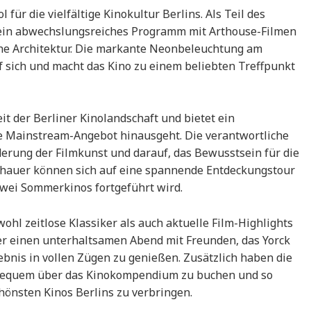
für die vielfältige Kinokultur Berlins. Als Teil des
 ein abwechslungsreiches Programm mit Arthouse-Filmen
che Architektur. Die markante Neonbeleuchtung am
f sich und macht das Kino zu einem beliebten Treffpunkt
eit der Berliner Kinolandschaft und bietet ein
e Mainstream-Angebot hinausgeht. Die verantwortliche
erung der Filmkunst und darauf, das Bewusstsein für die
uschauer können sich auf eine spannende Entdeckungstour
 zwei Sommerkinos fortgeführt wird.
l zeitlose Klassiker als auch aktuelle Film-Highlights
der einen unterhaltsamen Abend mit Freunden, das Yorck
lebnis in vollen Zügen zu genießen. Zusätzlich haben die
z bequem über das Kinokompendium zu buchen und so
hönsten Kinos Berlins zu verbringen.