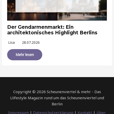
Der Gendarmenmarkt: Ein
architektonisches Highlight Berlins
Lisa
28.07.2026
Mehr lesen
Copyright © 2026 Scheunenviertel & mehr - Das
Llifestyle Magazin rund um das Scheunenviertel und
Berlin
Impressum
|
Datenschutzerklärung
|
Kontakt
|
Über