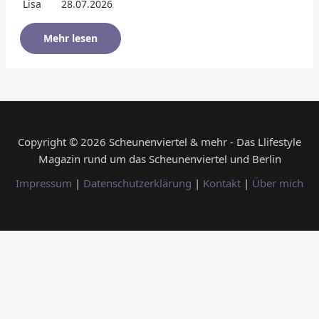
Lisa
28.07.2026
Mehr lesen
Copyright © 2026 Scheunenviertel & mehr - Das Llifestyle
Magazin rund um das Scheunenviertel und Berlin
Impressum
|
Datenschutzerklärung
|
Kontakt
|
Über mich