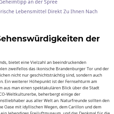
 Geheimtipp an der Spree
 Frische Lebensmittel Direkt Zu Ihnen Nach
Sehenswürdigkeiten der
nds, bietet eine Vielzahl an beeindruckenden
hlen zweifellos das ikonische Brandenburger Tor und der
ichen nicht nur geschichtsträchtig sind, sondern auch
n. Ein weiterer Höhepunkt ist der Fernsehturm am
m aus man einen spektakulären Blick über die Stadt
O-Weltkulturerbe, beherbergt einige der
tliebhaber aus aller Welt an. Naturfreunde sollten den
ne Oase mit idyllischen Wegen, dem Carillon und dem
, ein lebendiges Freiluftmuseum, und das Denkmal für die