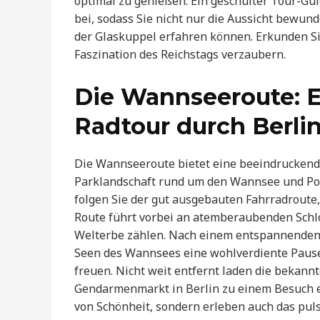
optimal zu genießen. Ein geschulter Tour-Gu
bei, sodass Sie nicht nur die Aussicht bewu
der Glaskuppel erfahren können. Erkunden Sie 
Faszination des Reichstags verzaubern.
Die Wannseeroute: E
Radtour durch Berli
Die Wannseeroute bietet eine beeindruckende
Parklandschaft rund um den Wannsee und Po
folgen Sie der gut ausgebauten Fahrradroute,
Route führt vorbei an atemberaubenden Sch
Welterbe zählen. Nach einem entspannenden 
Seen des Wannsees eine wohlverdiente Paus
freuen. Nicht weit entfernt laden die bekann
Gendarmenmarkt in Berlin zu einem Besuch ei
von Schönheit, sondern erleben auch das puls