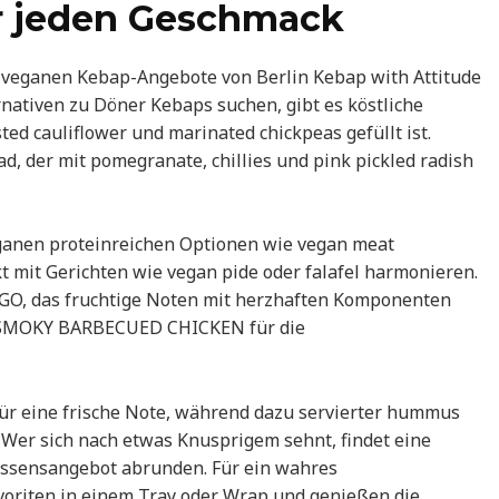
r jeden Geschmack
ie veganen Kebap-Angebote von Berlin Kebap with Attitude
ernativen zu Döner Kebaps suchen, gibt es köstliche
ed cauliflower und marinated chickpeas gefüllt ist.
d, der mit pomegranate, chillies und pink pickled radish
eganen proteinreichen Optionen wie vegan meat
kt mit Gerichten wie vegan pide oder falafel harmonieren.
O, das fruchtige Noten mit herzhaften Komponenten
 SMOKY BARBECUED CHICKEN für die
für eine frische Note, während dazu servierter hummus
er sich nach etwas Knusprigem sehnt, findet eine
Essensangebot abrunden. Für ein wahres
voriten in einem Tray oder Wrap und genießen die