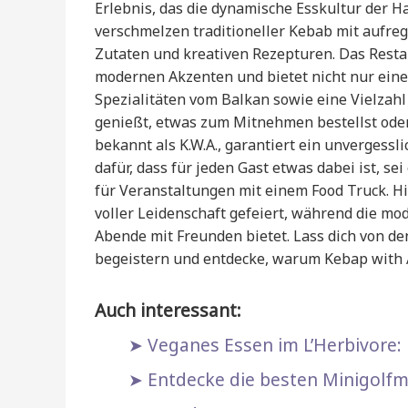
Erlebnis, das die dynamische Esskultur der H
verschmelzen traditioneller Kebab mit aufre
Zutaten und kreativen Rezepturen. Das Resta
modernen Akzenten und bietet nicht nur eine
Spezialitäten vom Balkan sowie eine Vielzah
genießt, etwas zum Mitnehmen bestellst oder d
bekannt als K.W.A., garantiert ein unvergess
dafür, dass für jeden Gast etwas dabei ist, s
für Veranstaltungen mit einem Food Truck. Hie
voller Leidenschaft gefeiert, während die m
Abende mit Freunden bietet. Lass dich von d
begeistern und entdecke, warum Kebap with A
Auch interessant:
Veganes Essen im L’Herbivore: 
Entdecke die besten Minigolfmö