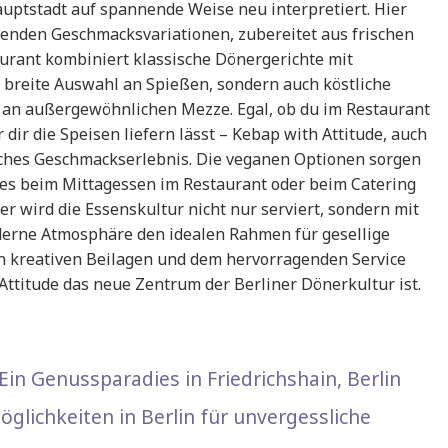
auptstadt auf spannende Weise neu interpretiert. Hier
genden Geschmacksvariationen, zubereitet aus frischen
urant kombiniert klassische Dönergerichte mit
 breite Auswahl an Spießen, sondern auch köstliche
l an außergewöhnlichen Mezze. Egal, ob du im Restaurant
ir die Speisen liefern lässt – Kebap with Attitude, auch
liches Geschmackserlebnis. Die veganen Optionen sorgen
ei es beim Mittagessen im Restaurant oder beim Catering
r wird die Essenskultur nicht nur serviert, sondern mit
oderne Atmosphäre den idealen Rahmen für gesellige
en kreativen Beilagen und dem hervorragenden Service
ttitude das neue Zentrum der Berliner Dönerkultur ist.
Ein Genussparadies in Friedrichshain, Berlin
glichkeiten in Berlin für unvergessliche