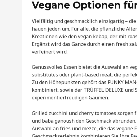
Vegane Optionen fü
Vielfältig und geschmacklich einzigartig – d
hauen jeden um. Für alle, die pflanzliche Alt
Kreationen wie den vegan kebap, der mit roast
Ergänzt wird das Ganze durch einen fresh sala
verfeinert wird.
Genussvolles Essen bietet die Auswahl an v
substitutes oder plant-based meat, die perfe
Zu den Höhepunkten gehört das FUNKY MANG
kombiniert, sowie der TRÜFFEL DELUXE und
experimentierfreudigen Gaumen.
Grilled zucchini und cherry tomatoes sorgen 
und baba ganoush den Geschmack abrunden. W
Auswahl an fries und mezze, die das vegane 
Geschmackserlebnis kombinieren Sie Ihre Fa