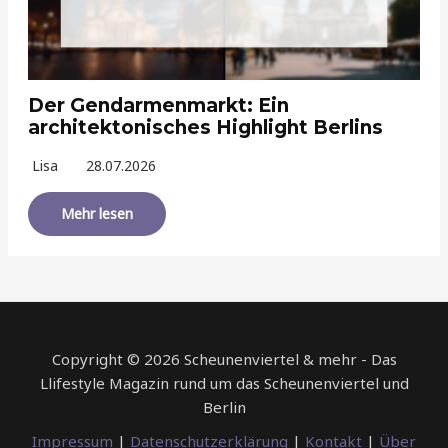
Der Gendarmenmarkt: Ein
architektonisches Highlight Berlins
Lisa
28.07.2026
Mehr lesen
Copyright © 2026 Scheunenviertel & mehr - Das
Llifestyle Magazin rund um das Scheunenviertel und
Berlin
Impressum
|
Datenschutzerklärung
|
Kontakt
|
Über