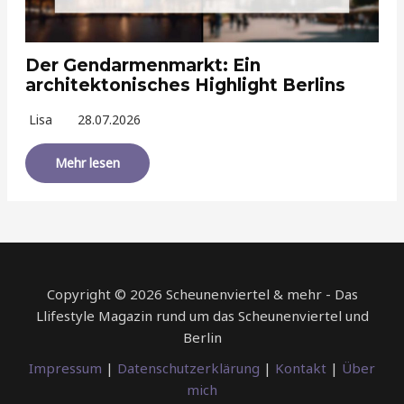
Der Gendarmenmarkt: Ein
architektonisches Highlight Berlins
Lisa
28.07.2026
Mehr lesen
Copyright © 2026 Scheunenviertel & mehr - Das
Llifestyle Magazin rund um das Scheunenviertel und
Berlin
Impressum
|
Datenschutzerklärung
|
Kontakt
|
Über
mich