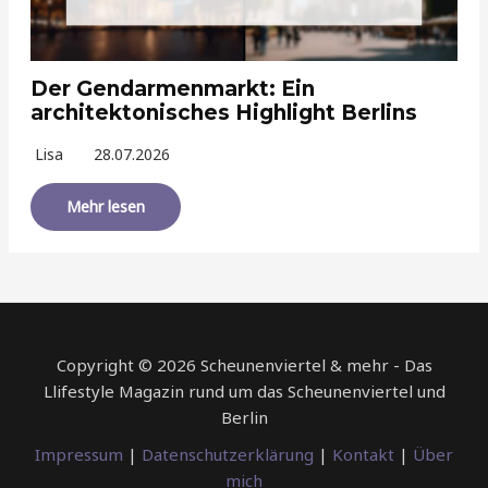
Der Gendarmenmarkt: Ein
architektonisches Highlight Berlins
Lisa
28.07.2026
Mehr lesen
Copyright © 2026 Scheunenviertel & mehr - Das
Llifestyle Magazin rund um das Scheunenviertel und
Berlin
Impressum
|
Datenschutzerklärung
|
Kontakt
|
Über
mich