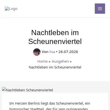
Zum
Inhalt
Mai
springen
Men
Nachtleben im
Scheunenviertel
Von
lisa
•
26.07.2026
Home
Ausgehen
Nachtleben im Scheunenviertel
Im Herzen Berlins liegt das Scheunenviertel, ein
historischer Stadtteil, der für sein pulsierendes