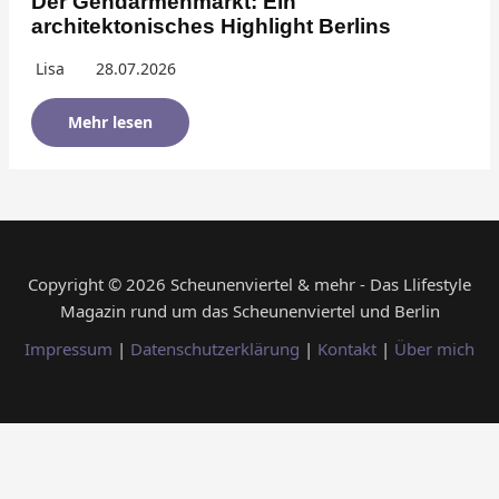
Der Gendarmenmarkt: Ein
architektonisches Highlight Berlins
Lisa
28.07.2026
Mehr lesen
Copyright © 2026 Scheunenviertel & mehr - Das Llifestyle
Magazin rund um das Scheunenviertel und Berlin
Impressum
|
Datenschutzerklärung
|
Kontakt
|
Über mich