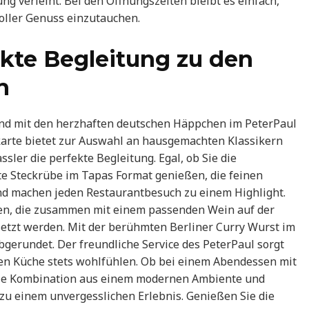
ng verleiht. Bei den Öffnungszeiten bleibt es einfach,
voller Genuss einzutauchen.
ekte Begleitung zu den
n
d mit den herzhaften deutschen Häppchen im PeterPaul
nkarte bietet zur Auswahl an hausgemachten Klassikern
ler die perfekte Begleitung. Egal, ob Sie die
e Steckrübe im Tapas Format genießen, die feinen
d machen jeden Restaurantbesuch zu einem Highlight.
hen, die zusammen mit einem passenden Wein auf der
setzt werden. Mit der berühmten Berliner Curry Wurst im
gerundet. Der freundliche Service des PeterPaul sorgt
uten Küche stets wohlfühlen. Ob bei einem Abendessen mit
die Kombination aus einem modernen Ambiente und
u einem unvergesslichen Erlebnis. Genießen Sie die