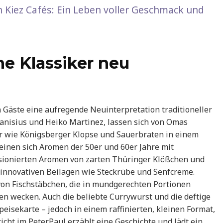
n Kiez Cafés: Ein Leben voller Geschmack und
he Klassiker neu
 Gäste eine aufregende Neuinterpretation traditioneller
Canisius und Heiko Martinez, lassen sich von Omas
r wie Königsberger Klopse und Sauerbraten in einem
einen sich Aromen der 50er und 60er Jahre mit
fusionierten Aromen von zarten Thüringer Klößchen und
innovativen Beilagen wie Steckrübe und Senfcreme.
von Fischstäbchen, die in mundgerechten Portionen
en wecken. Auch die beliebte Currywurst und die deftige
peisekarte – jedoch in einem raffinierten, kleinen Format,
icht im PeterPaul erzählt eine Geschichte und lädt ein,