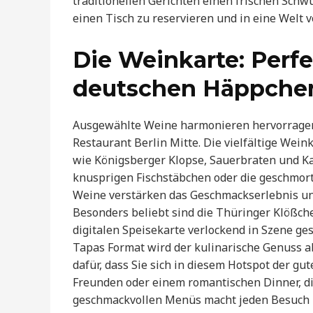
traditionellen Gerichten einen frischen Schwu
einen Tisch zu reservieren und in eine Welt 
Die Weinkarte: Perf
deutschen Häppche
Ausgewählte Weine harmonieren hervorragen
Restaurant Berlin Mitte. Die vielfältige Wei
wie Königsberger Klopse, Sauerbraten und Kass
knusprigen Fischstäbchen oder die geschmort
Weine verstärken das Geschmackserlebnis un
Besonders beliebt sind die Thüringer Klößc
digitalen Speisekarte verlockend in Szene ge
Tapas Format wird der kulinarische Genuss ab
dafür, dass Sie sich in diesem Hotspot der g
Freunden oder einem romantischen Dinner, 
geschmackvollen Menüs macht jeden Besuch z