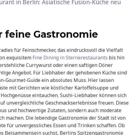
urant in Berlin: Asiatische Fusion-Küche neu
r feine Gastronomie
adies für Feinschmecker, das eindrucksvoll die Vielfalt
Von exquisitem
Fine Dining in Sternerestaurants
bis hin
erstehliche Currywurst oder einen saftigen Döner
chtige Angebot. Für Liebhaber der gehobenen Küche sind
n-Gourmet-Guide ein absolutes Muss. Hier lassen
ste mit Gerichten wie köstlicher Kartoffelsuppe und
r Hochgenüsse eintauchen. Sushi-Liebhaber können sich
auf unvergleichliche Geschmackserlebnisse freuen. Diese
Luxus und hochwertige Zutaten, sondern auch moderate
ich machen. Die lebendige Gastronomie der Stadt ist von
te für unvergessliches Essen und Trinken schaffen. Ob
ges Beisammensein suchst, Berlins Spitzengastronomie