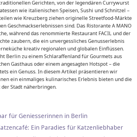
 traditionellen Gerichten, von der legendären Currywurst
atessen wie italienischen Speisen, Sushi und Schnitzel –
tteilen wie Kreuzberg ziehen originelle Streetfood-Märkte
euen Geschmackserlebnissen sind. Das Ristorante A MANO
Küche, während das renommierte Restaurant FACIL und der
hte zaubern, die ein unvergessliches Genusserlebnis
rneküche kreativ regionalen und globalen Einflüssen.
ht Berlin zu einem Schlaraffenland für Gourmets aus
lichen Gasthaus oder einem angesagten Hotspot – die
tets ein Genuss. In diesem Artikel präsentieren wir
hnen ein einmaliges kulinarisches Erlebnis bieten und die
 der Stadt näherbringen.
ar für Geniesserinnen in Berlin
atzencafé: Ein Paradies für Katzenliebhaber