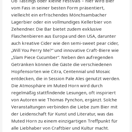
Ob Tastings oder kleine Festivals – hier wird Bier
vom Fass in seiner besten Form präsentiert,
vielleicht ein erfrischendes Mönchsambacher
Lagerbier oder ein vollmundiges Kellerbier von
Zehendner. Die Bar bietet zudem exklusive
Flaschenbieren aus Europa und den USA, darunter
auch kreative Cider wie den semi-sweet pear cider,
„Will You Perry Me?“ und innovative Craft-Biere wie
„Slam Piece Cucumber“. Neben den aufregenden
Getränken können die Gäste die verschiedenen
Hopfensorten wie Citra, Centennial und Mosaic
entdecken, die in Session Pale Ales genutzt werden.
Die Atmosphäre im Muted Horn wird durch
regelmäßig stattfindende Lesungen, oft inspiriert
von Autoren wie Thomas Pynchon, ergänzt. Solche
Veranstaltungen verbinden die Liebe zum Bier mit
der Leidenschaft für Kunst und Literatur, was das
Muted Horn zu einem einzigartigen Treffpunkt für
alle Liebhaber von Craftbier und Kultur macht.