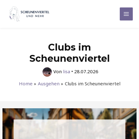
Zum
Inhalt
Mai
springen
Men
Clubs im
Scheunenviertel
Von
lisa
•
28.07.2026
Home
Ausgehen
Clubs im Scheunenviertel