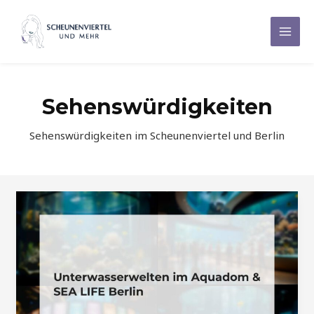
Zum
Inhalt
Mai
springen
Men
Sehenswürdigkeiten
Sehenswürdigkeiten im Scheunenviertel und Berlin