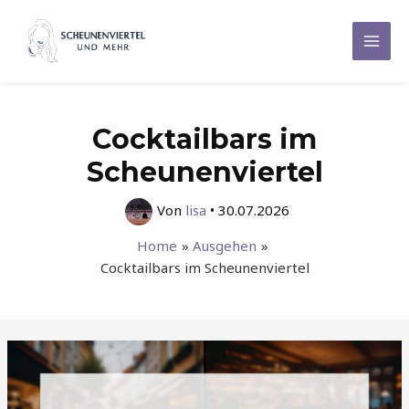
Zum
Inhalt
Mai
springen
Men
Cocktailbars im
Scheunenviertel
Von
lisa
•
30.07.2026
Home
Ausgehen
Cocktailbars im Scheunenviertel