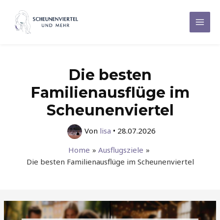
Zum
Inhalt
Mai
springen
Men
Die besten
Familienausflüge im
Scheunenviertel
Von
lisa
•
28.07.2026
Home
Ausflugsziele
Die besten Familienausflüge im Scheunenviertel