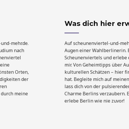
Was dich hier er
l-und-mehr.de.
Auf scheunenviertel-und-mehr
tudium nach
Augen einer Wahlberlinerin. E
nenviertel
Scheunenviertels und erlebe 
meine
mir. Von Geheimtipps über Au
hönsten Orten,
kulturellen Schätzen – hier fi
digkeiten der
hat. Begleite mich auf meine
eren
lass dich von der pulsierend
n durch meine
Charme Berlins verzaubern. E
erlebe Berlin wie nie zuvor!